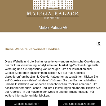
Maloja Palace AG
Strada Cantonale 424, 7516 Maloja -GR
Tel:
(+41) 81 838 20 30
Fax:
(+41) 81 824 33 52
X
Email:
info@malojapalace.com
IDI CHE - 112.823.196
Diese Website verwendet Cookies
Diese Website und die Buchungsseite verwenden technische Cookies und,
nur mit Ihrer Zustimmung, analytische und Marketing-Cookies für gezielte
Werbung und die Anpassung von Anzeigen. Um der Installation aller
Cookie-Kategorien zuzustimmen, klicken Sie auf “Alle Cookies
akzeptieren” um bestimmte Cookie-Kategorien auszuwählen, klicken Sie
auf “Cookies auswählen” mit dem “x” können Sie das Banner schließen
und die Installation von anderen als technischen Cookies ablehnen. Um
das Banner erneut zu öffnen und Ihre Einstellungen zu ändern, klicken Sie
auf “Cookies” in der Fußzeile der Website und der Buchungsseite. Für
weitere Informationen
hier klicken
.
Cookie Policy
-
AGB