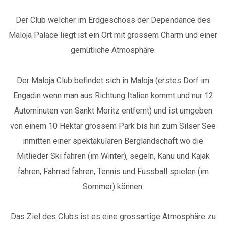
Der Club welcher im Erdgeschoss der Dependance des
WEBCAM
ZIMMER HINZUFÜGEN
Maloja Palace liegt ist ein Ort mit grossem Charm und einer
gemütliche Atmosphäre.
SUCHE
SPEZIALPAKET
Der Maloja Club befindet sich in Maloja (erstes Dorf im
Engadin wenn man aus Richtung Italien kommt und nur 12
IT
EN
DE
Autominuten von Sankt Moritz entfernt) und ist umgeben
von einem 10 Hektar grossem Park bis hin zum Silser See
inmitten einer spektakulären Berglandschaft wo die
Mitlieder Ski fahren (im Winter), segeln, Kanu und Kajak
fahren, Fahrrad fahren, Tennis und Fussball spielen (im
Sommer) können.
Das Ziel des Clubs ist es eine grossartige Atmosphäre zu