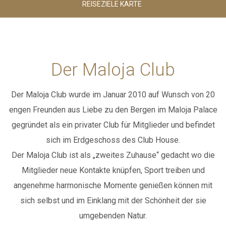
REISEZIELE KARTE
August 2026
August 2026
SPORT
SAMSTAG
SONNTAG
Erwach.
Der Maloja Club
02
CLUB HOUSE
-
+
Der Maloja Club wurde im Januar 2010 auf Wunsch von 20
Alter 12+
engen Freunden aus Liebe zu den Bergen im Maloja Palace
Kinder
BREAKFAST & STUVA
00
gegründet als ein privater Club für Mitglieder und befindet
-
+
sich im Erdgeschoss des Club House.
Der Maloja Club ist als „zweites Zuhause“ gedacht wo die
Alter 0-3
GALERIE
Mitglieder neue Kontakte knüpfen, Sport treiben und
Kinder
00
angenehme
harmonische Momente genießen können mit
-
+
sich selbst und im Einklang mit der Schönheit der sie
KONTAKTE
umgebenden Natur.
Alter 4-11