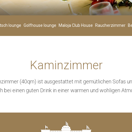
Kinder
00
+
-
+
-
tsch lounge
Golfhouse lounge
Maloja Club House
Raucherzimmer
B
Alter 0-3
Kaminzimmer
SUCHE
zimmer (40qm) ist ausgestattet mit gemütlichen Sofas un
ch bei einen guten Drink in einer warmen und wohligen At