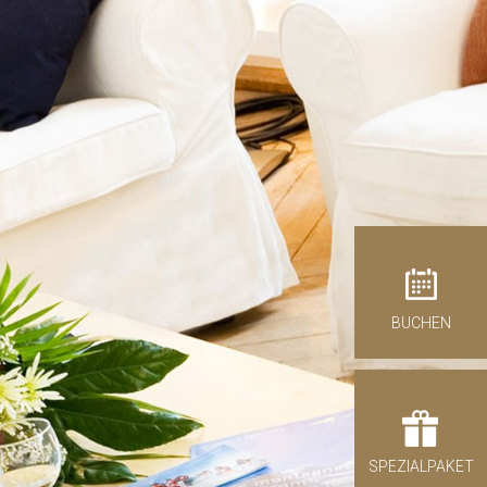
 Vorteile der direkten Buchung
BUCHEN
ck-out
08
st 2026
MSTAG
SPEZIALPAKET