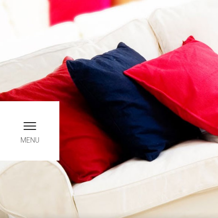
Buchen Sie online, nur hier f
INFO
MENU
Chec
0
August
FREI