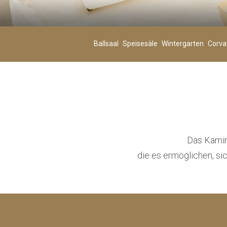
Erwach.
02
-
Ballsaal
Speisesäle
Wintergarten
Corva
Alter 12+
ZIMMER HINZUFÜGEN
Das Kamin
die es ermöglichen, si