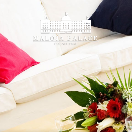
Buchen on-line
inden Sie den günstigsten Preis garantiert und alle
k-in
Che
7
 2026
Augu
TAG
SA