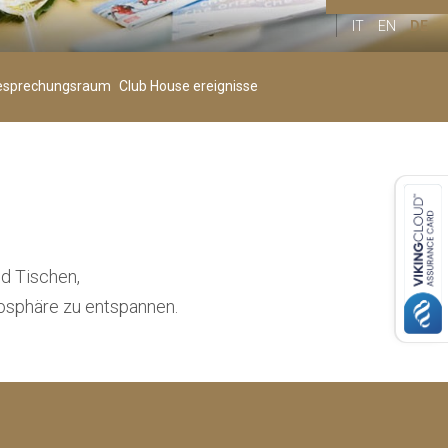
IT
EN
DE
Kinder
00
+
esprechungsraum
Club House ereignisse
Alter 4-11
d Tischen,
mosphäre zu entspannen.