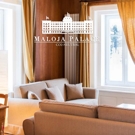
Prenota on-line
ota on-line, solo qui troverai la
miglior tariffa gara
e tutti i vantaggi della prenotazione diretta
ivo
Par
8
 2026
Agos
ATO
DOM