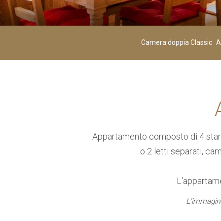
Adulti
02
Camera doppia Classic
A
-
Età 12+
AGGIUNGI CAMERA
Appartamento composto di 4 stanz
o 2 letti separati, ca
L'appartame
L'immagine