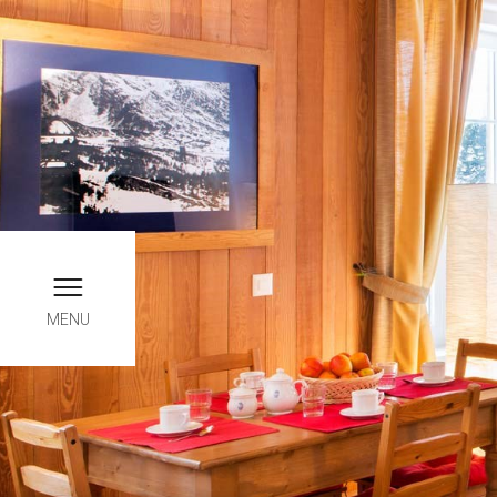
Pren
INFO
MENU
Arr
0
Agosto
SAB