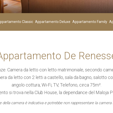
Bambini
00
ppartamento Classic
Appartamento Deluxe
Appartamento Family
Ap
+
-
+
-
Età 0-3
Appartamento De Reness
CERCA
e. Camera da letto con letto matrimoniale, secondo camer
mera da letto con 2 letti a castello, sala da bagno, salotto c
angolo cottura, Wi-Fi, TV, Telefono, circa 75m².
nto si trova nella Club House, la dependance del Maloja P
 della camera è indicativa e potrebbe non rappresentare la camera