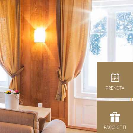
ntita
PRENOTA
tenza
09
to 2026
PACCHETTI
ENICA