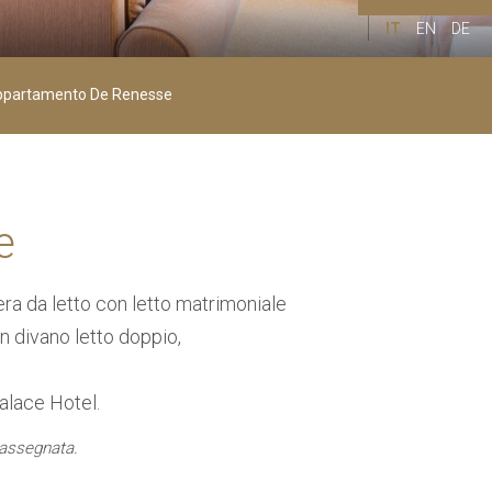
IT
EN
DE
Bambini
00
partamento De Renesse
+
Età 4-11
e
a da letto con letto matrimoniale
on divano letto doppio,
alace Hotel.
 assegnata.