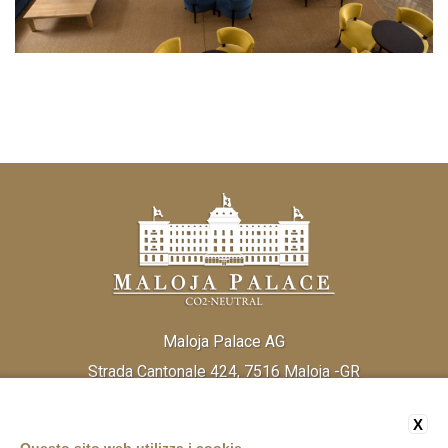
Maloja Palace AG
Strada Cantonale 424, 7516 Maloja -GR
Tel:
(+41) 81 838 20 30
Fax:
(+41) 81 824 33 52
X
Email:
info@malojapalace.com
IDI CHE - 112.823.196