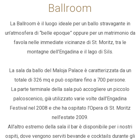
Ballroom
AGGIUNGI CAMERA
WEBCAM
La Ballroom è il luogo ideale per un ballo stravagante in
CERCA
un’atmosfera di “belle epoque” oppure per un matrimonio da
favola nelle immediate vicinanze di St. Moritz, tra le
PACCHETTI
montagne dell’Engadina e il lago di Sils.
IT
EN
DE
La sala da ballo del Maloja Palace è caratterizzata da un
totale di 326 mq e può ospitare fino a 700 persone.
La parte terminale della sala può accogliere un piccolo
palcoscenico, già utilizzato varie volte dall’Engadina
Festival nel 2008 e che ha ospitato l’Opera di St. Moritz
nell’estate 2009.
All’altro estremo della sala il bar è disponibile per i nostri
ospiti, dove vengono serviti bevande e cocktails durante gli