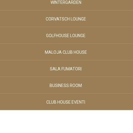
Agosto 2026
Agosto 2026
WINTERGARDEN
VENERDÌ
SABATO
SPORT & RELAX
CORVATSCH LOUNGE
Adulti
02
-
GOLFHOUSE LOUNGE
+
CLUB HOUSE
Età 12+
MALOJA CLUB HOUSE
Bambini
00
BREAKFAST & STUVA
-
+
SALA FUMATORI
Età 0-3
BUSINESS ROOM
Bambini
GALLERY
00
-
+
CLUB HOUSE EVENTI
Età 4-11
CONTATTI